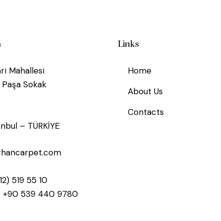
m
Links
ri Mahallesi
Home
n Paşa Sokak
About Us
Contacts
tanbul – TÜRKİYE
rhancarpet.com
12) 519 55 10
:
+90 539 440 9780