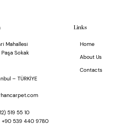
m
Links
ri Mahallesi
Home
n Paşa Sokak
About Us
Contacts
tanbul – TÜRKİYE
rhancarpet.com
12) 519 55 10
:
+90 539 440 9780