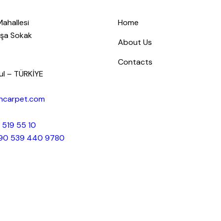
Mahallesi
Home
aşa Sokak
About Us
Contacts
bul – TÜRKİYE
ancarpet.com
 519 55 10
90 539 440 9780