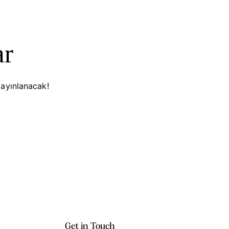
ar
yayınlanacak!
Get in Touch